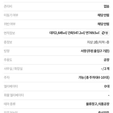
없음
해당 안됨
해당 안됨
대지
2,645㎡
/ 건축
547.2㎡
/ 연
769.5㎡
평
지상 :2층
/
지하 :-층
서향 (주된 출입구 기준)
공장
- / 2 개
가능 ( 총 주차대수 10 대 )
0 대
-
물류창고,식품공장
즉시입주