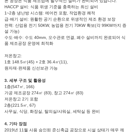
본 공장은 식품 제조업에 필수적인 설비가 완비되어 있습니다.
HACCP 설비: 식품 위생 기준을 충족하는 최신 설비
1~2층 냉난방 시스템: 에어컨 포함, 작업환경 쾌적
급·배기 설비: 원활한 공기 순환으로 위생적인 제조 환경 보장
전력: 산업용 전기 50KW, 농업용 전기 70KW 확보(각 99KW까지 증
설 가능)
수도·배수: 수도 40mm, 오수관로 연결, 폐수 설비까지 완료되어 식
품 제조공장 운영에 최적화
저온창고:
1호 148.5㎡(45) + 2호 36.4㎡(11),
원자재·완제품 신선보관 가능
3. 세부 구조 및 활용성
1층(547㎡, 166)
가공 제조공장 274㎡ (83), 창고 274㎡ (83)
저온창고 2기 포함
2층(221.5㎡, 67)
사무실, 식당, 화장실, 탈의실/샤워실, 세탁실 등 완비
4. 기타 장점
2019년 11월 사용 승인된 준신축급 공장으로 시설 상태가 매우 깨