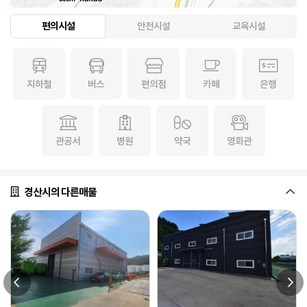
편의시설
안전시설
교육시설
지하철
버스
편의점
카페
은행
관공서
병원
약국
영화관
경산시의 다른매물