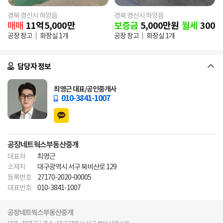
경북 경산시 하양읍
경북 경산시 하양읍
매매
11
억
5,000
만
보증금
5,000
만원
월세
300
만
공장 창고
화장실 1개
공장 창고
화장실 1개
담당자 정보
최영근 대표/공인중개사
010-3841-1007
공장네트웍스부동산중개
대표자
최영근
소재지
대구광역시 서구 북비산로 129
등록번호
27170-2020-00005
대표번호
010-3841-1007
공장네트웍스부동산중개