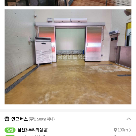
인근 버스
(주변 500m 이내)
남산2
(두리화섬 앞)
190m
일반