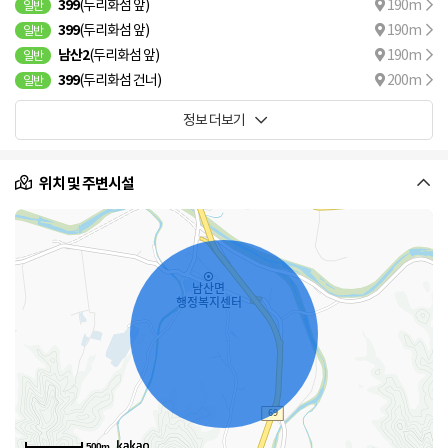
399
(두리화섬 앞)
190m
일반
399
(두리화섬 앞)
190m
일반
남산2
(두리화섬 앞)
190m
일반
399
(두리화섬 건너)
200m
일반
정보 더보기
위치 및 주변시설
500m