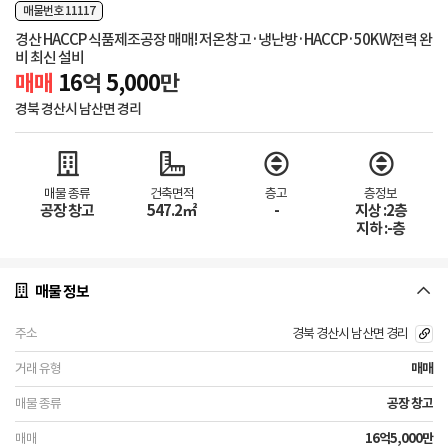
매물번호 11117
경산 HACCP 식품제조공장 매매! 저온창고·냉난방·HACCP·50KW전력 완
비 최신 설비
매매
16
억
5,000
만
경북 경산시 남산면 경리
매물 종류
건축면적
층고
층정보
공장 창고
547.2㎡
-
지상 :2층
지하 :-층
매물 정보
경북 경산시 남산면 경리
매매
공장 창고
16억5,000만