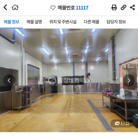
매물번호
11117
매물 정보
매물 설명
위치 및 주변시설
다른 매물
담당자 정보
1 / 22