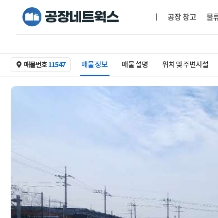
공장 창고
물
매물 정보
매물 설명
위치 및 주변시설
매물번호
11547