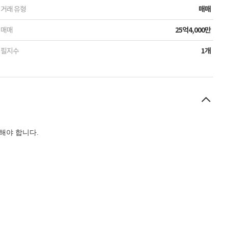
거래 유형
매매
매매
25억4,000만
필지수
1개
해야 합니다.