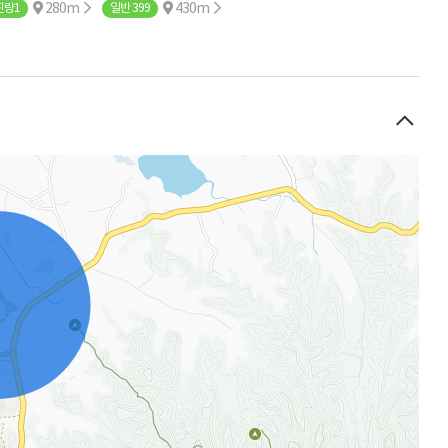
280m
430m
진량1
일반 399