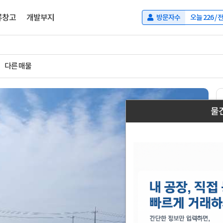
류창고
개발부지
방문자수
오늘
226
/ 
다른 매물
물