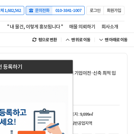
전체
1,682,562
문의전화
010-3841-1007
로그인
회원가입
" 내 물건, 이렇게 홍보됩니다 "
매물 의뢰하기
회사소개
평으로 변환
맨 위로 이동
맨 아래로 이동
매물번호 11547
건 등록하기
경산 일반산업단지 공장창고용지 매매 기업이전·신축 최적 입
지 가격저렴
매매
25
억
4,000
만
경북 경산시 진량읍 신제리
개발부지
토지 : 9,699㎡
필지 1개
일반공업지역