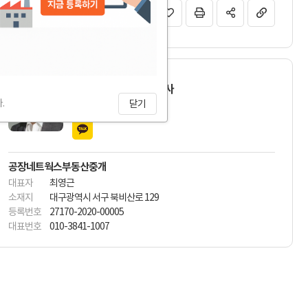
매물 문의하기
최영근 대표/공인중개사
.
010-3841-1007
닫기
공장네트웍스부동산중개
대표자
최영근
소재지
대구광역시 서구 북비산로 129
등록번호
27170-2020-00005
대표번호
010-3841-1007