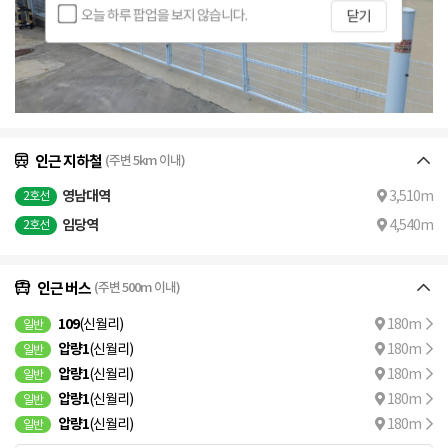
오늘 하루 팝업을 보지 않습니다.
닫기
인근 지하철
(주변 5km 이내)
영남대역
3,510m
2호선
임당역
4,540m
2호선
인근 버스
(주변 500m 이내)
109
(신월리)
180m
일반
압량1
(신월리)
180m
일반
압량1
(신월리)
180m
일반
압량1
(신월리)
180m
일반
압량1
(신월리)
180m
일반