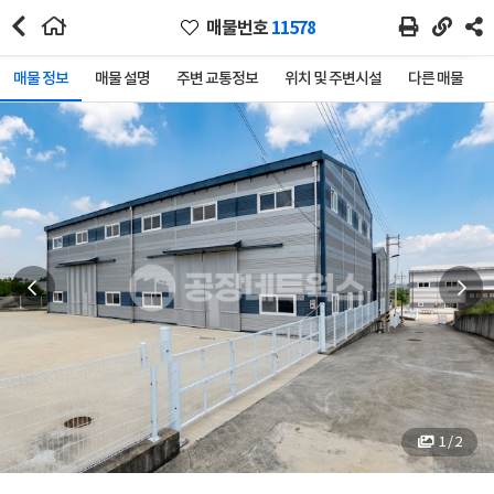
매물번호
11578
매물 정보
매물 설명
주변 교통정보
위치 및 주변시설
다른 매물
1 / 2