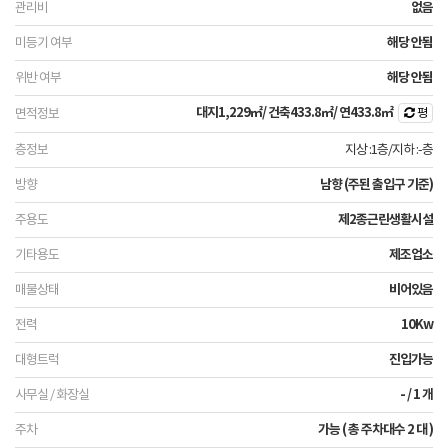
없음
해당 안됨
해당 안됨
대지
1,229㎡
/ 건축
433.8㎡
/ 연
433.8㎡
평
지상 :1층
/
지하 :-층
남향 (주된 출입구 기준)
제2종근린생활시설
제조업소
비어있음
10Kw
진입가능
- / 1 개
가능 ( 총 주차대수 2 대 )