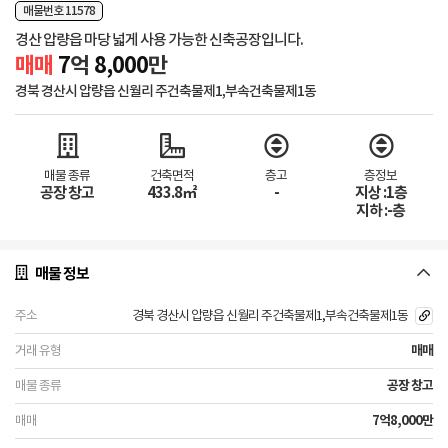
매물번호 11578
경산 압량읍 마당 넓게 사용 가능한 신축공장입니다.
매매
7
억
8,000
만
경북 경산시 압량읍 신월리 주건축물제1,부속건축물제1동
매물 종류
건축면적
층고
층정보
공장 창고
433.8㎡
-
지상 :1층
지하 :-층
매물 정보
경북 경산시 압량읍 신월리 주건축물제1,부속건축물제1동
매매
공장 창고
7억8,000만