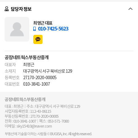
담당자 정보
최영근 대표
010-7425-5623
공장네트웍스부동산중개
대표자
최영근
소재지
대구광역시 서구 북비산로 129
등록번호
27170-2020-00005
대표번호
010-3841-1007
공장네트웍스부동산중개
대표 : 최영근
주소 : 대구광역시 서구 북비산로 129
사업자등록번호 : 112-43-06115
부동산등록번호 : 27170-2020-00005
전화 : 010-3841-1007
팩스 : 053-571-7080
이메일 : sky15410@naver.com
부동산에 기술을 더하는 사람들 © BUGISA, Inc. All rights reserved.