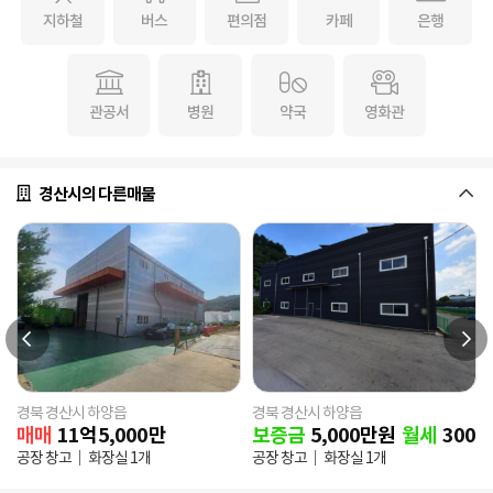
지하철
버스
편의점
카페
은행
관공서
병원
약국
영화관
경산시의 다른매물
경북 경산시 하양읍
경북 경산시 하양읍
매매
11
억
5,000
만
보증금
5,000
만원
월세
300
만
공장 창고
화장실 1개
공장 창고
화장실 1개